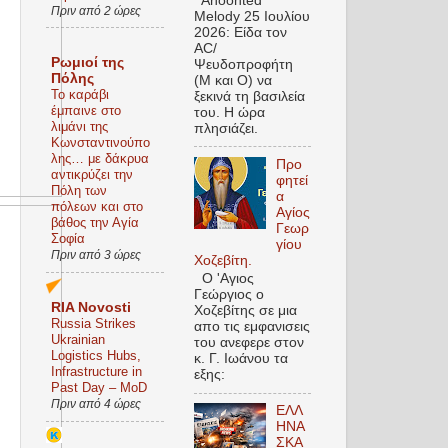
Anoonted
Πριν από 2 ώρες
Melody 25 Ιουλίου
2026: Είδα τον
AC/
Ρωμιοί της
Ψευδοπροφήτη
Πόλης
(M και O) να
Το καράβι
ξεκινά τη βασιλεία
έμπαινε στο
του. Η ώρα
λιμάνι της
πλησιάζει.
Κωνσταντινούπο
λης… με δάκρυα
Προ
αντικρύζει την
φητεί
Πόλη των
α
πόλεων και στο
Αγίος
βάθος την Αγία
Γεωρ
Σοφία
γίου
Πριν από 3 ώρες
Χοζεβίτη.
Ο 'Αγιος
Γεώργιος ο
RIA Novosti
Χοζεβίτης σε μια
Russia Strikes
απο τις εμφανισεις
Ukrainian
του ανεφερε στον
Logistics Hubs,
κ. Γ. Ιωάνου τα
Infrastructure in
εξης:
Past Day – MoD
Πριν από 4 ώρες
EΛΛ
ΗΝΑ
ΣΚΑ