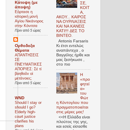
Kάτοψη (με
ΣΕ,
άποψη)
ΚΟΙΤ
Εόρτασε η
Α,
ιστορική μονή
ΑΚΟΥ... ΚΑΙΡΟΣ
Αγίου Νικάνορος
ΝΑ ΟΥΡΛIAΞΕΙΣ
στην Κόνιτσα
ΚΑΙ ΝΑ ΚΑΝΕΙΣ
Πριν από 5 ώρες
KATI!!! ΔΕΣ TO
BINTEO.
Antonis Farsaris
Ορθοδοξα
Κι έτσι εντελώς
Θέματα
αναπάντεχα , ο
ΑΠΑΝΤΗΣΕΙΣ
Βαγγέλης ήρθε και
ΣΕ
μας ξεσήκωσε ,
ΠΝΕΥΜΑΤΙΚΕΣ
στο πιο
ΑΠΟΡΙΕΣ: Σέ τί
βοηθοῦν οἱ
Η
μετάνοιες;
«προ
Πριν από 5 ώρες
φητεί
α»
του
Φώτ
WND
η Κόντογλου που
Should I stay or
πραγματοποιείται
should I go?
στις μέρες μας!
Elderly high-
court justice
<<Η Ελλάδα είναι
clarifies his
πλούτος της γης,
plans
και εσείς είσασθε