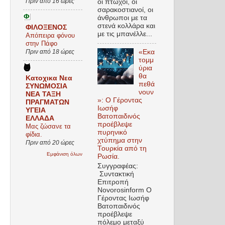
Πριν από 16 ώρες
οι πτωχοί, οι
σαρακοστιανοί, οι
άνθρωποι με τα
στενά κολλάρα και
ΦΙΛΟΞΕΝΟΣ
με τις μπανέλλε...
Απόπειρα φόνου
στην Πάφο
Πριν από 18 ώρες
«Εκα
τομμ
ύρια
θα
Κατοχικα Νεα
πεθά
ΣΥΝΩΜΟΣΙΑ
νουν
ΝΕΑ ΤΑΞΗ
»: Ο Γέροντας
ΠΡΑΓΜΑΤΩΝ
Ιωσήφ
ΥΓΕΙΑ
Βατοπαιδινός
ΕΛΛΑΔΑ
προέβλεψε
Μας ζώσανε τα
πυρηνικό
φίδια.
χτύπημα στην
Πριν από 20 ώρες
Τουρκία από τη
Εμφάνιση όλων
Ρωσία.
Συγγραφέας:
Συντακτική
Επιτροπή
Novorosinform Ο
Γέροντας Ιωσήφ
Βατοπαιδινός
προέβλεψε
πόλεμο μεταξύ