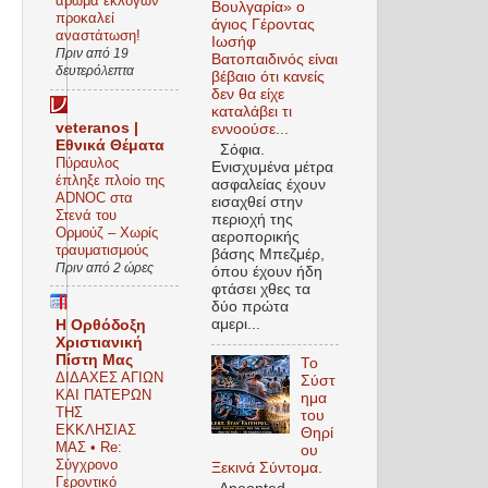
άρωμα εκλογών
Βουλγαρία» ο
προκαλεί
άγιος Γέροντας
αναστάτωση!
Ιωσήφ
Πριν από 19
Βατοπαιδινός είναι
δευτερόλεπτα
βέβαιο ότι κανείς
δεν θα είχε
καταλάβει τι
veteranos |
εννοούσε...
Εθνικά Θέματα
Σόφια.
Πύραυλος
Ενισχυμένα μέτρα
έπληξε πλοίο της
ασφαλείας έχουν
ADNOC στα
εισαχθεί στην
Στενά του
περιοχή της
Ορμούζ – Χωρίς
αεροπορικής
τραυματισμούς
βάσης Μπεζμέρ,
Πριν από 2 ώρες
όπου έχουν ήδη
φτάσει χθες τα
δύο πρώτα
αμερι...
Η Ορθόδοξη
Χριστιανική
Πίστη Μας
Το
ΔΙΔΑΧΕΣ ΑΓΙΩΝ
Σύστ
ΚΑΙ ΠΑΤΕΡΩΝ
ημα
ΤΗΣ
του
ΕΚΚΛΗΣΙΑΣ
Θηρί
ΜΑΣ • Re:
ου
Σύγχρονο
Ξεκινά Σύντομα.
Γεροντικό