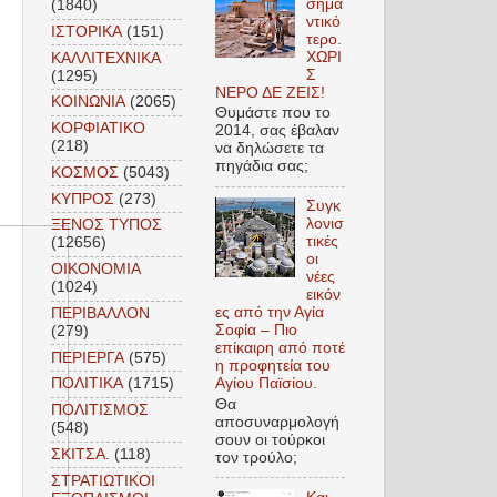
σημα
(1840)
ντικό
ΙΣΤΟΡΙΚΑ
(151)
τερο.
ΧΩΡΙ
ΚΑΛΛΙΤΕΧΝΙΚΑ
Σ
(1295)
ΝΕΡΟ ΔΕ ΖΕΙΣ!
ΚΟΙΝΩΝΙΑ
(2065)
Θυμάστε που το
ΚΟΡΦΙΑΤΙΚΟ
2014, σας έβαλαν
(218)
να δηλώσετε τα
πηγάδια σας;
ΚΟΣΜΟΣ
(5043)
ΚΥΠΡΟΣ
(273)
Συγκ
λονισ
ΞΕΝΟΣ ΤΥΠΟΣ
τικές
(12656)
οι
ΟΙΚΟΝΟΜΙΑ
νέες
(1024)
εικόν
ες από την Αγία
ΠΕΡΙΒΑΛΛΟΝ
Σοφία – Πιο
(279)
επίκαιρη από ποτέ
ΠΕΡΙΕΡΓΑ
(575)
η προφητεία του
Αγίου Παϊσίου.
ΠΟΛΙΤΙΚΑ
(1715)
Θα
ΠΟΛΙΤΙΣΜΟΣ
αποσυναρμολογή
(548)
σουν οι τούρκοι
ΣΚΙΤΣΑ.
(118)
τον τρούλο;
ΣΤΡΑΤΙΩΤΙΚΟΙ