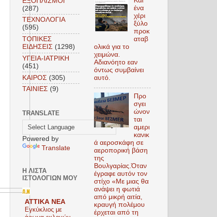
Και
ΕΞΟΠΛΙΣΜΟΙ
ένα
(287)
χέρι
ΤΕΧΝΟΛΟΓΙΑ
ξύλο
(595)
προκ
αταβ
ΤΟΠΙΚΕΣ
ολικά για το
ΕΙΔΗΣΕΙΣ
(1298)
χειμώνα.
ΥΓΕΙΑ-ΙΑΤΡΙΚΗ
Αδιανόητο εαν
(451)
όντως συμβαίνει
KAIΡΟΣ
(305)
αυτό.
TAINIEΣ
(9)
Προ
σγει
ώνον
TRANSLATE
ται
αμερι
κανικ
Powered by
ά αεροσκάφη σε
Translate
αεροπορική βάση
της
Βουλγαρίας.Όταν
Η ΛΊΣΤΑ
έγραφε αυτόν τον
ΙΣΤΟΛΟΓΊΩΝ ΜΟΥ
στίχο «Με μιας θα
ανάψει η φωτιά
από μικρή αιτία,
ΑΤΤΙΚΑ ΝΕΑ
κραυγή πολέμου
Εγκύκλιος με
έρχεται από τη