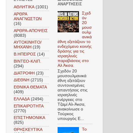
ΑΝΑΡΤΉΣΕΙΣ
ΑΘΛΗΤΙΚΑ
(1001)
Σχεδ
ΑΡΘΡΑ
όν
ΑΝΑΓΝΩΣΤΩΝ
20
(16)
μουσ
ΑΡΘΡΑ-ΑΠΟΨΕΙΣ
ουλμ
(8083)
ανικά
έθνη εξετάζουν το
ΑΥΤΟΚΙΝΗΤΟ/
ενδεχόμενο κοινής
ΜΗΧΑΝΗ
(19)
δράσης για τις
Β.ΗΠΕΙΡΟΣ
(14)
ισραηλινές
παραβιάσεις στο
ΒΙΝΤΕΟ-ΚΛΙΠ.
Αλ Άκσα.
(294)
Σχεδόν 20
ΔΙΑΤΡΟΦΗ
(23)
μουσουλμανικά
ΔΙΕΘΝΗ
(2715)
έθνη εξετάζουν
συντονισμένες
ΕΘΝΙΚΑ ΘΕΜΑΤΑ
απαντήσεις στις
(409)
ισραηλινές
ΕΛΛΑΔΑ
(2494)
ενέργειες στο
Τζαμί Αλ-Άκσα,
ΕΠΙΚΑΙΡΟΤΗΤΑ
ανακοίνωσε ο
(2770)
Τούρκος
ΕΠΙΣΤΗΜΟΝΙΚΑ
υπουργός Ε...
(825)
Το
ΘΡΗΣΚΕΥΤΙΚΑ