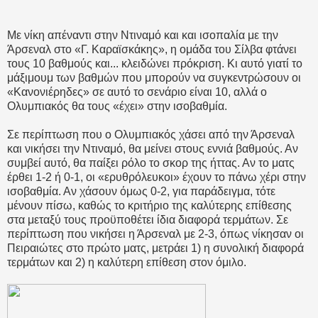
Με νίκη απέναντι στην Ντιναμό και και ισοπαλία με την
Άρσεναλ στο «Γ. Καραϊσκάκης», η ομάδα του Σίλβα φτάνει
τους 10 βαθμούς και... κλειδώνει πρόκριση. Κι αυτό γιατί το
μάξιμουμ των βαθμών που μπορούν να συγκεντρώσουν οι
«Κανονιέρηδες» σε αυτό το σενάριο είναι 10, αλλά ο
Ολυμπιακός θα τους «έχει» στην ισοβαθμία.
Σε περίπτωση που ο Ολυμπιακός χάσει από την Άρσεναλ
και νικήσει την Ντιναμό, θα μείνει στους εννιά βαθμούς. Αν
συμβεί αυτό, θα παίξει ρόλο το σκορ της ήττας. Αν το ματς
έρθει 1-2 ή 0-1, οι «ερυθρόλευκοι» έχουν το πάνω χέρι στην
ισοβαθμία. Αν χάσουν όμως 0-2, για παράδειγμα, τότε
μένουν πίσω, καθώς το κριτήριο της καλύτερης επίθεσης
στα μεταξύ τους προϋποθέτει ίδια διαφορά τερμάτων. Σε
περίπτωση που νικήσει η Άρσεναλ με 2-3, όπως νίκησαν οι
Πειραιώτες στο πρώτο ματς, μετράει 1) η συνολική διαφορά
τερμάτων και 2) η καλύτερη επίθεση στον όμιλο.