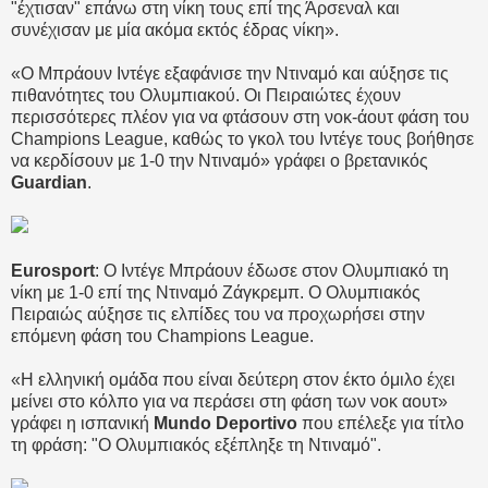
"έχτισαν" επάνω στη νίκη τους επί της Άρσεναλ και
συνέχισαν με μία ακόμα εκτός έδρας νίκη».
«Ο Μπράουν Ιντέγε εξαφάνισε την Ντιναμό και αύξησε τις
πιθανότητες του Ολυμπιακού. Οι Πειραιώτες έχουν
περισσότερες πλέον για να φτάσουν στη νοκ-άουτ φάση του
Champions League, καθώς το γκολ του Ιντέγε τους βοήθησε
να κερδίσουν με 1-0 την Ντιναμό» γράφει ο βρετανικός
Guardian
.
Eurosport
: Ο Ιντέγε Μπράουν έδωσε στον Ολυμπιακό τη
νίκη με 1-0 επί της Ντιναμό Ζάγκρεμπ. Ο Ολυμπιακός
Πειραιώς αύξησε τις ελπίδες του να προχωρήσει στην
επόμενη φάση του Champions League.
«H ελληνική ομάδα που είναι δεύτερη στον έκτο όμιλο έχει
μείνει στο κόλπο για να περάσει στη φάση των νοκ αουτ»
γράφει η ισπανική
Mundo Deportivo
που επέλεξε για τίτλο
τη φράση: "Ο Ολυμπιακός εξέπληξε τη Ντιναμό".