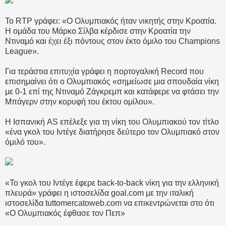
Το RTP γράφει: «Ο Ολυμπιακός ήταν νικητής στην Κροατία.
Η ομάδα του Μάρκο Σίλβα κέρδισε στην Κροατία την
Ντιναμό και έχει έξι πόντους στον έκτο όμιλο του Champions
League».
Για τεράστια επιτυχία γράφει η πορτογαλική Record που
επισημαίνει ότι ο Ολυμπιακός «σημείωσε μια σπουδαία νίκη
με 0-1 επί της Ντιναμό Ζάγκρεμπ και κατάφερε να φτάσει την
Μπάγερν στην κορυφή του έκτου ομίλου».
Η Ισπανική AS επέλεξε για τη νίκη του Ολυμπιακού τον τίτλο
«ένα γκολ του Ιντέγε διατήρησε δεύτερο τον Ολυμπιακό στον
όμιλό του».
«Το γκολ του Ιντέγε έφερε back-to-back νίκη για την ελληνική
πλευρά» γράφει η ιστοσελίδα goal.com με την ιταλική
ιστοσελίδα tuttomercatoweb.com να επικεντρώνεται στο ότι
«O Ολυμπιακός έφθασε τον Πεπ»