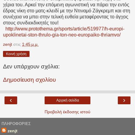
χέρια του. Αρκεί την επόμενη αγωνιστική να πάρει την εντός
έδρας νίκη στο ματς-κλειδί με την Ντιναμό Ζάγκρεμπ και στη
συνέχεια να μπει στην τελική ευθεία μεταφέροντας το άγχος
στους συνδιεκδικητές του!
http://www.protothema.gr/sports/article/519977/h-europi-
upoklinetai-ston-thrulo-gia-ton-neo-europaiko-thriamvo/
zenjt
στις
1:45 μ.μ.
Κοινή χρήση
Δεν υπάρχουν σχόλια:
Δημοσίευση σχολίου
‹
›
Αρχική σελίδα
Προβολή έκδοσης ιστού
ΠΛΗΡΟΦΟΡΊΕΣ
zenjt